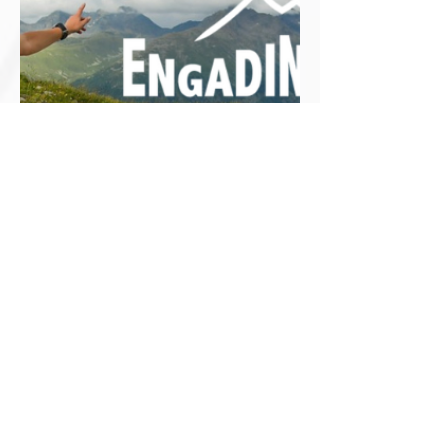
ersten Schneeflocken haben die
Engadiner Trails in ein winterliches
Weiss getaucht. Genau diese
Momente erinnern uns daran,
warum wir laufen: klare Luft, stille
Wege, das Gefühl von Freiheit –
egal ob Sommer oder Winter.
Während überall «Black-dies» und
«Mega-Sales» um Aufmerksamkeit
buhlen, setzen wir im November
auf etwas anderes: Motivation
statt Konsum – willkommen im
Motivember ! Mit der richtigen
Ausrüst