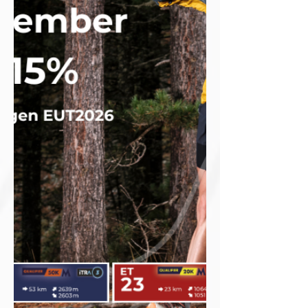
Swiss Athletics setzt das Format
ein klares Zeichen – für
Nachwuchsförderung, für
Begeisterung am Sport und für
die Zukunft des Trailrunnings. Eine
Plattform für junge
Trailrunner:innen Die Junior Trail
Series wurde ins Leben gerufen,
um Jugendlichen einen einfachen
und motivierenden