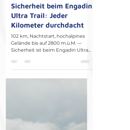
16. Juli
2 Min. Lesezeit
Sicherheit beim Engadin
Ultra Trail: Jeder
Kilometer durchdacht
102 km, Nachtstart, hochalpines
Gelände bis auf 2800 m.ü.M. —
Sicherheit ist beim Engadin Ultra
Trail kein Zufall, sondern das
Ergebnis monatelanger
Vorbereitung. Vorbereitung
beginnt lange vor dem Start Was
die Läuferinnen und Läufer am
Renntag erleben, ist das Resultat
wochenlanger Arbeit im
Hintergrund. Das OK begeht die