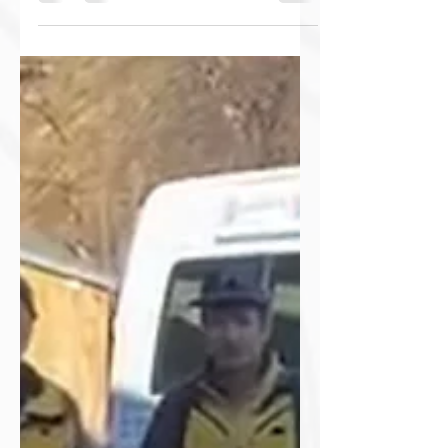
die sechste Austragung des
Engadin Ultra Trail statt. Hunderte
von Läuferinnen und Läufern
gingen unter dem Motto
«Discover your power» auf den
verschiedenen Strecken an den
Start. Die Teilnehmenden erlebten
ein gut organisiertes
Sportwochenende auf
abwechslungsreichen Pfaden vor
einer schönen Bergkulisse, das
von der Königsdistanz EUT102 bis
hin zu den kürzeren Distanzen
packenden