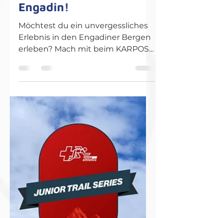
29. Mai
1 Min. Lesezeit
KARPOS Gewinnspiel:
Gewinne ein
Traumwochenende im
Engadin!
Möchtest du ein unvergessliches
Erlebnis in den Engadiner Bergen
erleben? Mach mit beim KARPOS
Gewinnspiel und sichere dir die
Chance auf den Hauptpreis: ein
traumhaftes Wochenende am 12.
und 13. September 2026 in der Es-
cha Hütte! Hauptpreis 1
Übernachtung für 2 Personen in
der Capanna d'Es-cha inkl.
Halbpension Geführte Tour mit