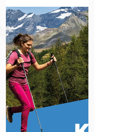
sechsten Mal verwandelt sich das
untere Oberengadin am 17. und 18.
Juli 2026 in ein Trailrunning-
Paradies. Auf vier spektakulären
Distanzen zwischen Celerina, Zuoz
und Samedan erleben
Trailrunnerinnen und Trailrunner
die pure Kraft der Engadiner
Bergwelt: kristallklare Bergseen,
historische Dörfer, technische
Trails und atemberaubende
Panoramen. Egal ob 16 oder 102
Kilometer – hier verschmilzt
sportliche Herausforderung mit
purem Naturgenuss zu eine