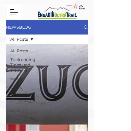
NEWSBLOG
All Posts
All Posts
Trailrunning
Tipps und
Training
News
Spots