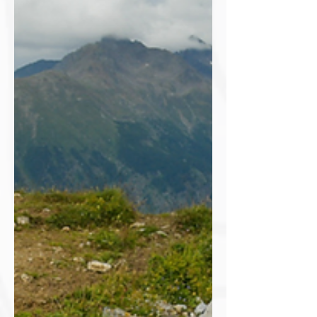
Strecke mehrfach, analysiert
Gefahrenstellen, plant
Markierungen und übt
gemeinsam mit den
Samariterdiensten mögliche
Einsatzszenarien durch. Ziel ist es,