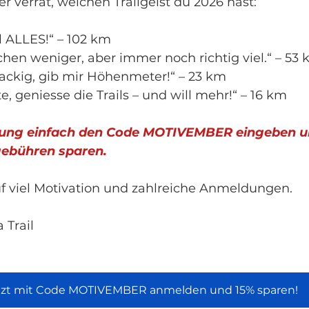
 verrät, welchen Trailgeist du 2026 hast:
ll ALLES!“ – 102 km
chen weniger, aber immer noch richtig viel.“ – 53
nackig, gib mir Höhenmeter!“ – 23 km
e, geniesse die Trails – und will mehr!“ – 16 km
dung einfach den Code MOTIVEMBER eingeben 
gebühren sparen.
uf viel Motivation und zahlreiche Anmeldungen.
 Trail
tzt mit Code MOTIVEMBER anmelden und 15% sparen!