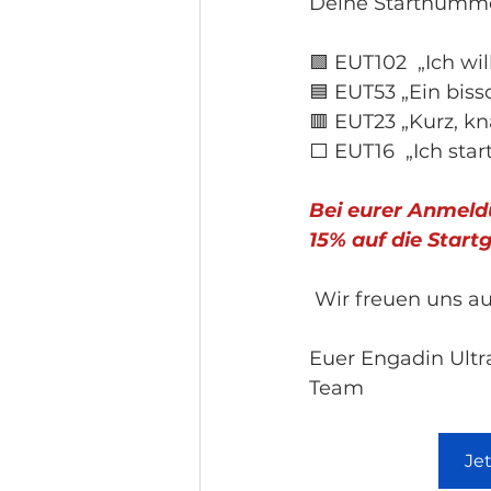
Deine Startnummer
🟩 EUT102  „Ich wi
🟦 EUT53 „Ein biss
🟥 EUT23 „Kurz, k
⬜ EUT16  „Ich start
Bei eurer Anmel
15% auf die Start
 Wir freuen uns a
Euer Engadin Ultra
Team
Je