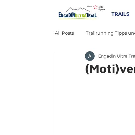
TRAILS
All Posts
Trailrunning Tipps un
Engadin Ultra Tra
(Moti)v