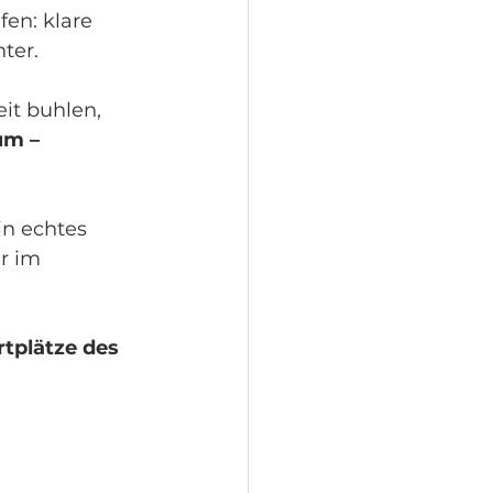
en: klare 
ter.
t buhlen, 
um – 
in echtes 
r im 
tplätze des 