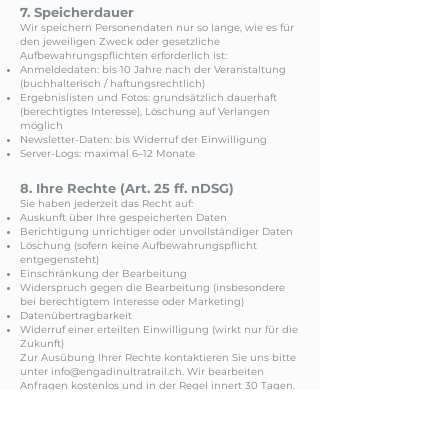
7. Speicherdauer
Wir speichern Personendaten nur so lange, wie es für
den jeweiligen Zweck oder gesetzliche
Aufbewahrungspflichten erforderlich ist:
Anmeldedaten: bis 10 Jahre nach der Veranstaltung
(buchhalterisch / haftungsrechtlich)
Ergebnislisten und Fotos: grundsätzlich dauerhaft
(berechtigtes Interesse), Löschung auf Verlangen
möglich
Newsletter-Daten: bis Widerruf der Einwilligung
Server-Logs: maximal 6–12 Monate
8. Ihre Rechte (Art. 25 ff. nDSG)
S
ie haben jederzeit das Recht auf:
Auskunft über Ihre gespeicherten Daten
Berichtigung unrichtiger oder unvollständiger Daten
Löschung (sofern keine Aufbewahrungspflicht
entgegensteht)
Einschränkung der Bearbeitung
Widerspruch gegen die Bearbeitung (insbesondere
bei berechtigtem Interesse oder Marketing)
Datenübertragbarkeit
Widerruf einer erteilten Einwilligung (wirkt nur für die
Zukunft)
Zur Ausübung Ihrer Rechte kontaktieren Sie uns bitte
unter
info@engadinultratrail.ch
. Wir bearbeiten
Anfragen kostenlos und in der Regel innert 30 Tagen.
Bei komplexen Anfragen kann eine Fristverlängerung
oder eine geringe Gebühr (max. CHF 100.–)
anfallen.Beschwerde beim Eidgenössischen
Datenschutz- und Öffentlichkeitsbeauftragten (EDÖB):