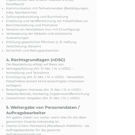
RaceResult)
Kommunikation mit Teilnehmenden (Bestätigungen,
Infos, Nachberichte)
Zahlungsabwicklung und Buchhaltung
Erstellung und Veröffentlichung von Fotos/Videos zur
Berichterstattung und Promotion
Versand von Newslettern (nur mit Einwilligung)
Verbesserung der Website und statistische
Auswertungen
Erfüllung gesetzlicher Pflichten (z. B. Haftung,
Versicherung, Steuern)
Sicherheit und Betrugsprävention
4. Rechtsgrundlagen (nDSG)
Die Bearbeitung erfolgt auf Basis von:
Vertragserfüllung (Art. 31 Abs. 1 lit. a nDSG) –
Anmeldung und Teilnahme
Einwilligung (Art. 31 Abs. 1 lit. a nDSG) – Newsletter,
Fotos/Videos (soweit keine berechtigten Interessen
vorliegen)
Berechtigtem Interesse (Art. 31 Abs. 1 lit. b nDSG) –
Website-Betrieb, Marketing, Ergebnisveröffentlichung
Gesetzlichen Vorgaben (Art. 31 Abs. 1 lit. c nDSG)
5. Weitergabe von Personendaten /
Auftragsbearbeiter
Wir geben Daten nur weiter, wenn dies für die oben
genannten Zwecke notwendig ist:
Ovento GmbH, Pontresina (RaceResult-Plattform) – als
Auftragsbearbeiter für die gesamte
Teilnehmerverwaltung