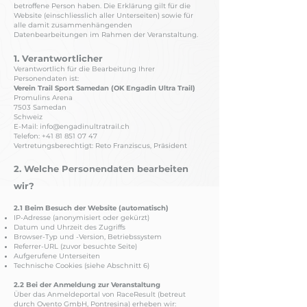
betroffene Person haben. Die Erklärung gilt für die
Website (einschliesslich aller Unterseiten) sowie für
alle damit zusammenhängenden
Datenbearbeitungen im Rahmen der Veranstaltung.
1. Verantwortlicher
Verantwortlich für die Bearbeitung Ihrer
Personendaten ist:
Verein Trail Sport Samedan (OK Engadin Ultra Trail)
Promulins Arena
7503 Samedan
Schweiz
E-Mail:
info@engadinultratrail.ch
Telefon: +41 81 851 07 47
Vertretungsberechtigt: Reto Franziscus, Präsident
2. Welche Personendaten bearbeiten
wir?
2.1 Beim Besuch der Website (automatisch)
IP-Adresse (anonymisiert oder gekürzt)
Datum und Uhrzeit des Zugriffs
Browser-Typ und -Version, Betriebssystem
Referrer-URL (zuvor besuchte Seite)
Aufgerufene Unterseiten
Technische Cookies (siehe Abschnitt 6)
2.2 Bei der Anmeldung zur Veranstaltung
Über das Anmeldeportal von RaceResult (betreut
durch Ovento GmbH, Pontresina) erheben wir: