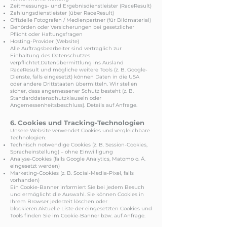
Zeitmessungs- und Ergebnisdienstleister (RaceResult)
Zahlungsdienstleister (über RaceResult)
Offizielle Fotografen / Medienpartner (für Bildmaterial)
Behörden oder Versicherungen bei gesetzlicher
Pflicht oder Haftungsfragen
Hosting-Provider (Website)
Alle Auftragsbearbeiter sind vertraglich zur
Einhaltung des Datenschutzes
verpflichtet.Datenübermittlung ins Ausland
RaceResult und mögliche weitere Tools (z. B. Google-
Dienste, falls eingesetzt) können Daten in die USA
oder andere Drittstaaten übermitteln. Wir stellen
sicher, dass angemessener Schutz besteht (z. B.
Standarddatenschutzklauseln oder
Angemessenheitsbeschluss). Details auf Anfrage.
6. Cookies und Tracking-Technologien
Unsere Website verwendet Cookies und vergleichbare
Technologien:
Technisch notwendige Cookies (z. B. Session-Cookies,
Spracheinstellung) – ohne Einwilligung
Analyse-Cookies (falls Google Analytics, Matomo o. Ä.
eingesetzt werden)
Marketing-Cookies (z. B. Social-Media-Pixel, falls
vorhanden)
Ein Cookie-Banner informiert Sie bei jedem Besuch
und ermöglicht die Auswahl. Sie können Cookies in
Ihrem Browser jederzeit löschen oder
blockieren.Aktuelle Liste der eingesetzten Cookies und
Tools finden Sie im Cookie-Banner bzw. auf Anfrage.