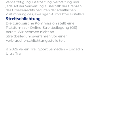
Vervielfältigung, Bearbeitung, Verbreitung und
jede Art der Verwertung ausserhalb der Grenzen
des Urheberrechts bedürfen der schriftlichen
Zustimmung des jeweiligen Autors bzw. Erstellers.
Streitschlichtung
Die Europäische Kommission stellt eine
Plattform zur Online-Streitbeilegung (OS)
bereit. Wir nehmen nicht an
Streitbeilegungsverfahren vor einer
Verbraucherschlichtungsstelle teil.
© 2026 Verein Trail Sport Samedan – Engadin
Ultra Trail
TRAILS
Anmeldung
Allegra
EUT102
EUT53
ET23
ET16
INFORMATIONEN
Programm
Startlisten