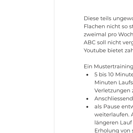
Diese teils ungew
Flachen nicht so s
zweimal pro Woch
ABC soll nicht ver
Youtube bietet za
Ein Mustertrainin
5 bis 10 Minut
Minuten Laufsc
Verletzungen 
Anschliessend 
als Pause ent
weiterlaufen.
längeren Lauf
Erholung von 