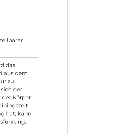
ellbarer 
d das 
nd aus dem 
ur zu 
sich der 
h der Körper 
iningszeit 
g hat, kann 
sführung, 