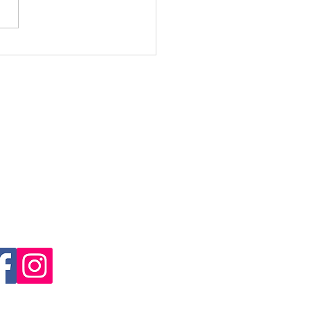
rto's Tipp:
einteilung
Engadin Ultra Trail
ein Trail Sport Samedan
mulins Arena
3 Samedan
ail:
info@engadinultratrail.ch