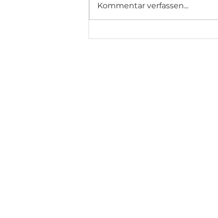
Kommentar verfassen...
La Traverseda - Noch mehr
Trailrunning im unteren
Oberengadin
TRAILS
INFOR
Anmeldung
Progr
Allegra
Startlis
EUT102
Ranglis
EUT53
Verein/
ET23
OK Tea
ET16
Voluntar
Elite At
Sponsor