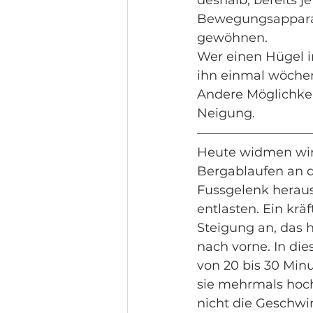
deshalb, bereits j
Bewegungsapparat
gewöhnen. 
Wer einen Hügel in
ihn einmal wöchen
Andere Möglichkei
Neigung. 
Heute widmen wir 
Bergablaufen an de
Fussgelenk herau
entlasten. Ein krä
Steigung an, das h
nach vorne. In di
von 20 bis 30 Min
sie mehrmals hoch
nicht die Geschwin