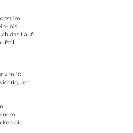
onst im 
in- bis 
ch das Lauf-
fstil. 
t von 10 
wichtig, um 
n 
einem 
lken die 